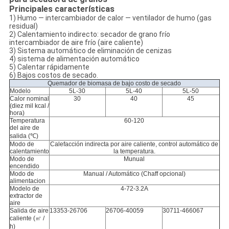
Principales características
1) Humo — intercambiador de calor — ventilador de humo (gas
residual)
2) Calentamiento indirecto: secador de grano frío
intercambiador de aire frío (aire caliente)
3) Sistema automático de eliminación de cenizas
4) sistema de alimentación automático
5) Calentar rápidamente
6) Bajos costos de secado.
Quemador de biomasa de bajo costo de secado
Modelo
5L-30
5L-40
5L-50
Calor nominal
30
40
45
(diez mil kcal /
hora)
Temperatura
60-120
del aire de
salida (℃)
Modo de
Calefacción indirecta por aire caliente, control automático de
calentamiento
la temperatura.
Modo de
Munual
encendido
Modo de
Manual / Automático (Chaff opcional)
alimentacion
Modelo de
4-72-3.2A
extractor de
aire
Salida de aire
13353-26706
26706-40059
30711-466067
caliente (㎥ /
h)