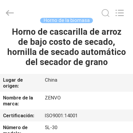
2026
ANHUI
ZENVO
TECHNOLOGY
CO.,
Horno de la biomasa
LTD.
All
Rights
Horno de cascarilla de arroz
HOGAR
Reserved.
de bajo costo de secado,
PRODUCTOS
hornilla de secado automático
del secador de grano
SOBRE
NOSOTROS
Lugar de
China
origen:
VIAJE
Nombre de la
ZENVO
marca:
DE
Certificación:
ISO9001:14001
LA
FÁBRICA
Número de
5L-30