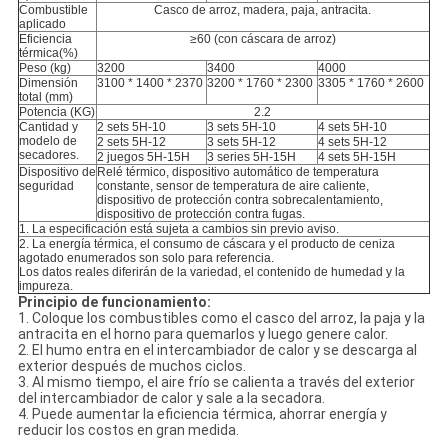
Combustible
Casco de arroz, madera, paja, antracita.
aplicado
Eficiencia
≥60 (con cáscara de arroz)
térmica(%)
Peso (kg)
3200
3400
4000
Dimensión
3100 * 1400 * 2370
3200 * 1760 * 2300
3305 * 1760 * 2600
total (mm)
Potencia (KG)
2.2
Cantidad y
2 sets 5H-10
3 sets 5H-10
4 sets 5H-10
modelo de
2 sets 5H-12
3 sets 5H-12
4 sets 5H-12
secadores.
2 juegos 5H-15H
3 series 5H-15H
4 sets 5H-15H
Dispositivo de
Relé térmico, dispositivo automático de temperatura
seguridad
constante, sensor de temperatura de aire caliente,
dispositivo de protección contra sobrecalentamiento,
dispositivo de protección contra fugas.
1. La especificación está sujeta a cambios sin previo aviso.
2. La energía térmica, el consumo de cáscara y el producto de ceniza
agotado enumerados son solo para referencia.
Los datos reales diferirán de la variedad, el contenido de humedad y la
impureza.
Principio de funcionamiento:
1. Coloque los combustibles como el casco del arroz, la paja y la
antracita en el horno para quemarlos y luego genere calor.
2. El humo entra en el intercambiador de calor y se descarga al
exterior después de muchos ciclos.
3. Al mismo tiempo, el aire frío se calienta a través del exterior
del intercambiador de calor y sale a la secadora.
4. Puede aumentar la eficiencia térmica, ahorrar energía y
reducir los costos en gran medida.