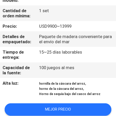
modelo:
Cantidad de
1 set
CONTROL
orden mínima:
DE
Precio:
USD9900~13999
CALIDAD
Detalles de
Paquete de madera conveniente para
empaquetado:
el envío del mar
ÉNTRENOS
Tiempo de
15~25 días laborables
EN
entrega:
CONTACTO
Capacidad de
100 juegos al mes
CON
la fuente:
Alta luz:
,
hornilla de la cáscara del arroz
NOTICIAS
,
horno de la cáscara del arroz
Horno de sequía bajo del casco del arroz
PIDA
MEJOR PRECIO
UNA