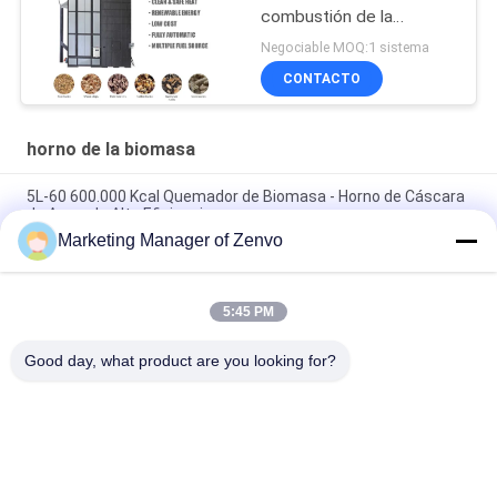
combustión de la
biomasa
Negociable MOQ:1 sistema
CONTACTO
horno de la biomasa
5L-60 600.000 Kcal Quemador de Biomasa - Horno de Cáscara
de Arroz de Alta Eficiencia.
Marketing Manager of Zenvo
5L-90 Biomasa Pellet estufa de alta velocidad automática de
alimentación 83 Eficiencia térmica
5:45 PM
5L-90 Granos de biomasa estufa de alta velocidad de
alimentación automática
Good day, what product are you looking for?
Categorías Populares
Todos
Secador De Grano 
Secador De Grano 
De Arroz
Del Lote