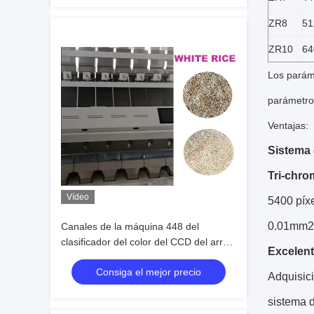
ZR8
51
ZR10
64
Los paráme
parámetros
Ventajas:
Sistema 
Tri-chro
Vídeo
5400 píxe
0.01mm2
Canales de la máquina 448 del
clasificador del color del CCD del arroz
Excelent
blanco 7 canales inclinados
Consiga el mejor precio
Adquisic
sistema d