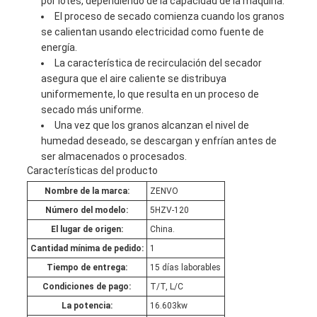
por lotes, dependiendo de la capacidad de la máquina.
El proceso de secado comienza cuando los granos
se calientan usando electricidad como fuente de
energía.
La característica de recirculación del secador
asegura que el aire caliente se distribuya
uniformemente, lo que resulta en un proceso de
secado más uniforme.
Una vez que los granos alcanzan el nivel de
humedad deseado, se descargan y enfrían antes de
ser almacenados o procesados.
Características del producto
Nombre de la marca:
ZENVO
Número del modelo:
5HZV-120
El lugar de origen:
China.
Cantidad mínima de pedido:
1
Tiempo de entrega:
15 días laborables
Condiciones de pago:
T/T, L/C
La potencia:
16.603kw