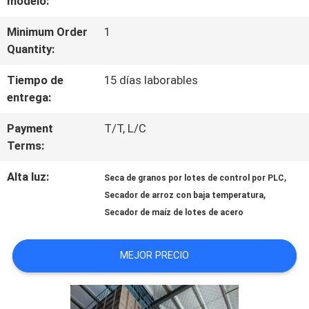
modelo:
LA
FÁBRICA
Minimum Order
1
Quantity:
Tiempo de
15 días laborables
CONTROL
entrega:
DE
Payment
T/T, L/C
CALIDAD
Terms:
Alta luz:
,
Seca de granos por lotes de control por PLC
ÉNTRENOS
,
Secador de arroz con baja temperatura
Secador de maíz de lotes de acero
EN
CONTACTO
MEJOR PRECIO
CON