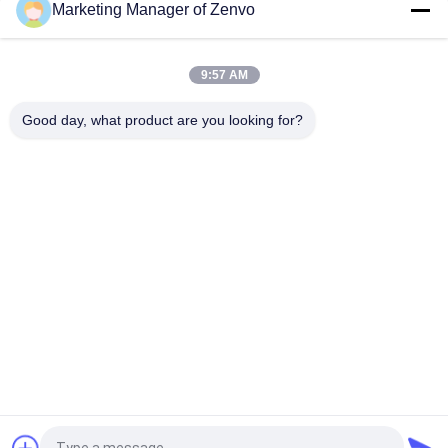
Marketing Manager of Zenvo
30 toneladas por hora de secador de granos con alta
eficiencia y ahorro de energía
9:57 AM
Secador de semillas de trigo de maíz de arroz de granos 70
toneladas/partido Capacidad de aire caliente Temperatura
Good day, what product are you looking for?
60-130°C 16.603kw
Categorías Populares
Todos
Secador De Grano 
Secador De Grano 
De Arroz
Del Lote
Secador De Granos 
Secador De Flujo 
Pequeños
Mixto
Secador De Grano 
Secador De Grano 
De Circulación
Portátil
Horno De La 
Clasificador De 