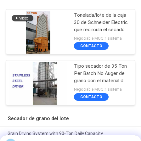
Tonelada/lote de la caja
30 de Schneider Electric
que recircula el secador
para el arroz de arroz
Negociable MOQ:1 sistema
CONTACTO
Tipo secador de 35 Ton
Per Batch No Auger de
grano con el material de
acero inoxidable
Negociable MOQ:1 sistema
CONTACTO
Secador de grano del lote
Grain Drying System with 90-Ton Daily Capacity