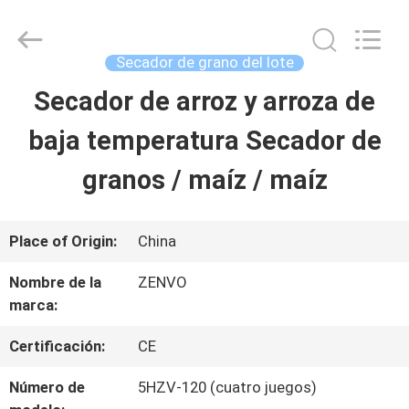
2026
ANHUI
ZENVO
TECHNOLOGY
Secador de grano del lote
CO.,
LTD.
Secador de arroz y arroza de
HOGAR
All
Rights
Reserved.
baja temperatura Secador de
PRODUCTOS
granos / maíz / maíz
SOBRE
Place of Origin:
China
NOSOTROS
Nombre de la
ZENVO
marca:
VIAJE
Certificación:
CE
DE
Número de
5HZV-120 (cuatro juegos)