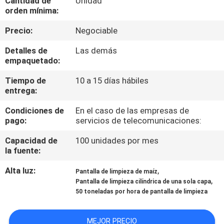
Cantidad de
Unidad
orden mínima:
CONTROL
Precio:
Negociable
DE
Detalles de
Las demás
CALIDAD
empaquetado:
Tiempo de
10 a 15 días hábiles
ÉNTRENOS
entrega:
EN
Condiciones de
En el caso de las empresas de
pago:
servicios de telecomunicaciones:
CONTACTO
CON
Capacidad de
100 unidades por mes
la fuente:
NOTICIAS
Alta luz:
,
Pantalla de limpieza de maíz
,
Pantalla de limpieza cilíndrica de una sola capa
50 toneladas por hora de pantalla de limpieza
PIDA
UNA
MEJOR PRECIO