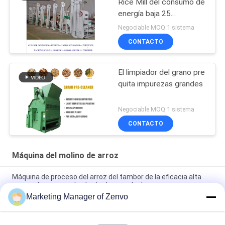
Rice Mill del consumo de
energía baja 25
completamente
Negociable MOQ:1 sistema
automática
CONTACTO
El limpiador del grano pre
quita impurezas grandes
Negociable MOQ:1 sistema
CONTACTO
Máquina del molino de arroz
Máquina de proceso del arroz del tambor de la eficacia alta
pre que limpia para la planta de secado de grano
Marketing Manager of Zenvo
20 Ton/H galvanizaron el elevador de cubo para Paddy Drying
Plant