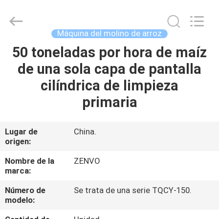
2026
ANHUI
ZENVO
TECHNOLOGY
CO.,
Máquina del molino de arroz
LTD.
All
Rights
50 toneladas por hora de maíz
HOGAR
Reserved.
de una sola capa de pantalla
PRODUCTOS
cilíndrica de limpieza
primaria
SOBRE
NOSOTROS
Lugar de
China.
origen:
VIAJE
Nombre de la
ZENVO
marca:
DE
Número de
Se trata de una serie TQCY-150.
LA
modelo:
FÁBRICA