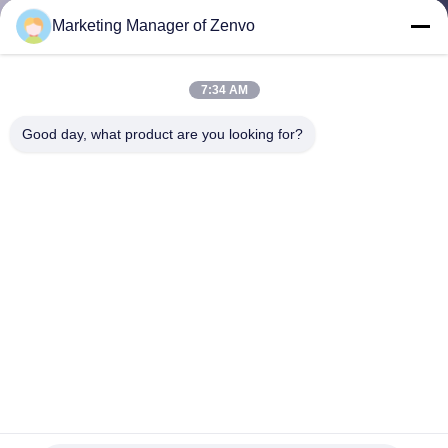
Marketing Manager of Zenvo
CONTROL
DE
7:34 AM
CALIDAD
Good day, what product are you looking for?
ÉNTRENOS
EN
CONTACTO
CON
NOTICIAS
Clasificador del color del CCD de dos canales inclinados para
PIDA
las habas de riñón teledirigidas
Máquina del clasificador del color del grano
2023-03-14
UNA