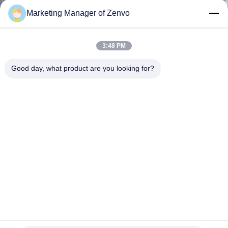
Marketing Manager of Zenvo
CONTROL
DE
3:48 PM
CALIDAD
Good day, what product are you looking for?
ÉNTRENOS
EN
CONTACTO
CON
NOTICIAS
Arroz de arroz lote de 30 toneladas que recircula el secador
PIDA
con el metro en línea de la humedad
secador de grano de circulación
2021-09-28
UNA