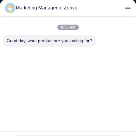
Marketing Manager of Zenvo
CONTROL
DE
6:53 AM
CALIDAD
Good day, what product are you looking for?
ÉNTRENOS
EN
CONTACTO
CON
NOTICIAS
De las impurezas del grano limpiador grande pre con polvo y
PIDA
la aspiración ligera de las impurezas
Máquina del molino de arroz
2023-03-15
UNA