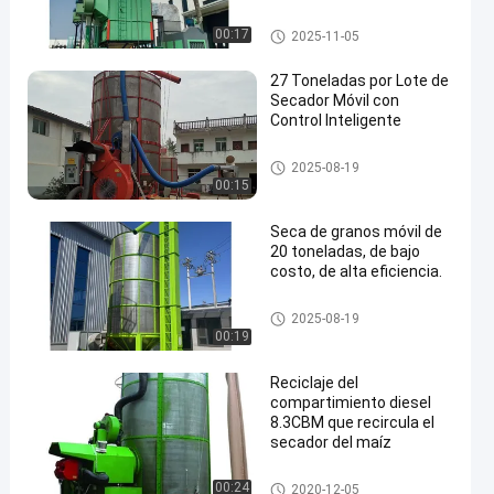
agrícola.
Secador de flujo mixto
00:17
2025-11-05
27 Toneladas por Lote de
Secador Móvil con
Control Inteligente
en
Secador de grano portátil
2025-08-19
00:15
Seca de granos móvil de
20 toneladas, de bajo
costo, de alta eficiencia.
Secador de grano portátil
2025-08-19
00:19
Reciclaje del
compartimiento diesel
8.3CBM que recircula el
secador del maíz
Secador de grano portátil
00:24
2020-12-05