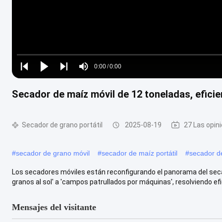
Loaded
:
0%
0:00
/
0:00
Play
Play
Play
Mute
Current
Duration
next
next
Secador de maíz móvil de 12 toneladas, eficie
Time
Secador de grano portátil
2025-08-19
27 Las opin
#
secador de grano móvil
#
secador de maíz portátil
#
secador d
Los secadores móviles están reconfigurando el panorama del seca
granos al sol' a 'campos patrullados por máquinas', resolviendo efi
Mensajes del visitante