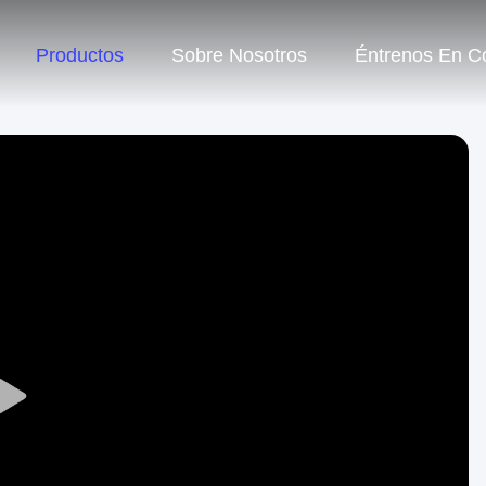
Productos
Sobre Nosotros
Éntrenos En C
Play
Video