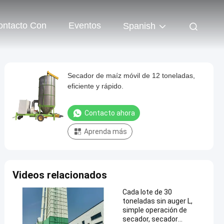
ontacto Con
Eventos
Spanish
Secador de maíz móvil de 12 toneladas,
eficiente y rápido.
Contacto ahora
Aprenda más
Videos relacionados
Cada lote de 30
toneladas sin auger L,
simple operación de
secador, secador