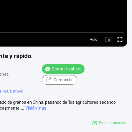
Auto
Picture-
Fullscre
in-
Picture
nte y rápido.
Contacto ahora
iones
Compartir
e maíz móvil
do de granos en China, pasando de 'los agricultores secando
cazmente ....
Visión más
Deja un mensaje.