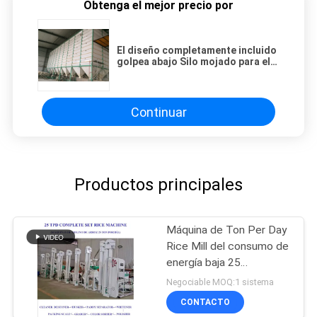
Obtenga el mejor precio por
El diseño completamente incluido
golpea abajo Silo mojado para el
compartimiento de tenencia del
arroz con la hoja de acero
galvanizada
Continuar
Productos principales
Máquina de Ton Per Day
Rice Mill del consumo de
energía baja 25
completamente
Negociable MOQ:1 sistema
automática
CONTACTO