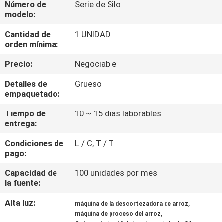
Número de
Serie de Silo
modelo:
CONTROL
Cantidad de
1 UNIDAD
DE
orden mínima:
CALIDAD
Precio:
Negociable
Detalles de
Grueso
ÉNTRENOS
empaquetado:
EN
Tiempo de
10 ~ 15 días laborables
CONTACTO
entrega:
CON
Condiciones de
L / C, T / T
pago:
NOTICIAS
Capacidad de
100 unidades por mes
la fuente:
PIDA
Alta luz:
,
máquina de la descortezadora de arroz
,
máquina de proceso del arroz
UNA