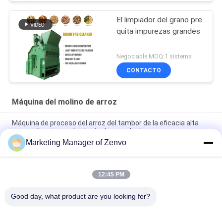
El limpiador del grano pre
quita impurezas grandes
Negociable MOQ:1 sistema
CONTACTO
Máquina del molino de arroz
Máquina de proceso del arroz del tambor de la eficacia alta
pre que limpia para la planta de secado de grano
Marketing Manager of Zenvo
20 Ton/H galvanizaron el elevador de cubo para Paddy Drying
Plant
12:45 PM
Compresor de aire de rosca de poco ruido para el clasificador
del color del arroz de 10 canales inclinados
Good day, what product are you looking for?
Categorías Populares
Todos