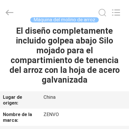
2026
ANHUI
ZENVO
TECHNOLOGY
CO.,
Máquina del molino de arroz
LTD.
All
Rights
El diseño completamente
HOGAR
Reserved.
incluido golpea abajo Silo
PRODUCTOS
mojado para el
compartimiento de tenencia
SOBRE
del arroz con la hoja de acero
NOSOTROS
galvanizada
VIAJE
Lugar de
China
origen:
DE
LA
Nombre de la
ZENVO
marca:
FÁBRICA