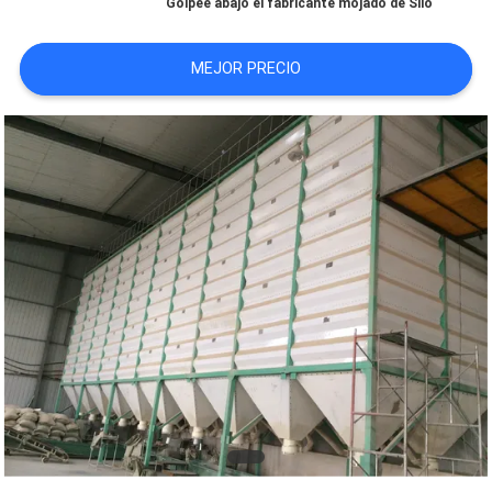
Golpee abajo el fabricante mojado de Silo
CITA
MEJOR PRECIO
MAPA
DEL
SITIO
POLÍTICAS
DE
PRIVACIDAD