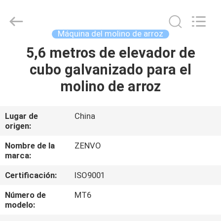
2026
ANHUI
ZENVO
TECHNOLOGY
CO.,
Máquina del molino de arroz
LTD.
All
Rights
5,6 metros de elevador de
HOGAR
Reserved.
cubo galvanizado para el
PRODUCTOS
molino de arroz
SOBRE
Lugar de
China
origen:
NOSOTROS
Nombre de la
ZENVO
marca:
VIAJE
Certificación:
ISO9001
DE
LA
Número de
MT6
modelo:
FÁBRICA