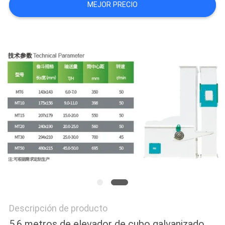
MEJOR PRECIO
CITA
MAPA
DEL
SITIO
POLÍTICAS
DE
PRIVACIDAD
Descripción de producto
5,6 metros de elevador de cubo galvanizado