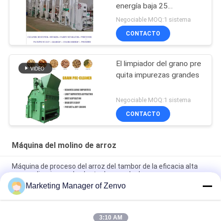
energía baja 25
completamente
Negociable MOQ:1 sistema
automática
CONTACTO
El limpiador del grano pre
quita impurezas grandes
Negociable MOQ:1 sistema
CONTACTO
Máquina del molino de arroz
Máquina de proceso del arroz del tambor de la eficacia alta
pre que limpia para la planta de secado de grano
Marketing Manager of Zenvo
20 Ton/H galvanizaron el elevador de cubo para Paddy Drying
Plant
3:10 AM