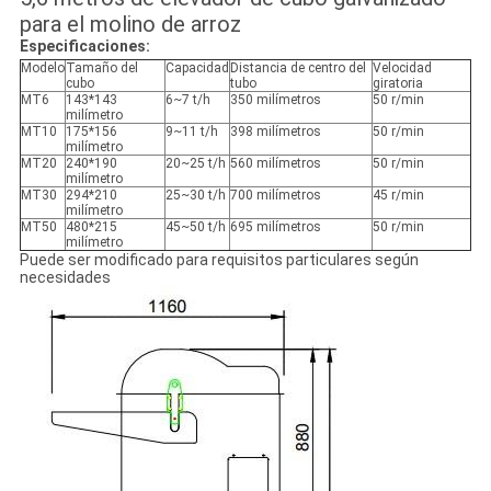
para el molino de arroz
Especificaciones:
Modelo
Tamaño del
Capacidad
Distancia de centro del
Velocidad
cubo
tubo
giratoria
MT6
143*143
6~7 t/h
350 milímetros
50 r/min
milímetro
MT10
175*156
9~11 t/h
398 milímetros
50 r/min
milímetro
MT20
240*190
20~25 t/h
560 milímetros
50 r/min
milímetro
MT30
294*210
25~30 t/h
700 milímetros
45 r/min
milímetro
MT50
480*215
45~50 t/h
695 milímetros
50 r/min
milímetro
Puede ser modificado para requisitos particulares según
necesidades