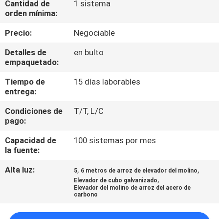
Cantidad de
1 sistema
orden mínima:
CONTROL
Precio:
Negociable
DE
Detalles de
en bulto
CALIDAD
empaquetado:
Tiempo de
15 días laborables
ÉNTRENOS
entrega:
EN
Condiciones de
T/T, L/C
CONTACTO
pago:
CON
Capacidad de
100 sistemas por mes
la fuente:
NOTICIAS
Alta luz:
,
,
5
6 metros de arroz de elevador del molino
,
Elevador de cubo galvanizado
Elevador del molino de arroz del acero de
carbono
PIDA
UNA