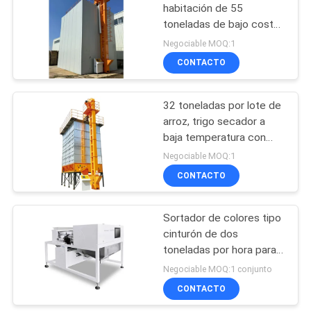
habitación de 55
toneladas de bajo coste
41
y baja tasa de trituración
Negociable MOQ:1
CONTACTO
horno de la biomasa
32 toneladas por lote de
arroz, trigo secador a
baja temperatura con
doble conducto de aire
Negociable MOQ:1
sistema de doble
CONTACTO
70
circulación
Clasificador de
Sortador de colores tipo
cinturón de dos
Color CCD
toneladas por hora para
copos y pellets de
Negociable MOQ:1 conjunto
plástico
CONTACTO