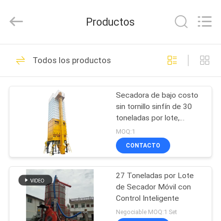
2026
ANHUI
ZENVO
Productos
TECHNOLOGY
CO.,
LTD.
All
Rights
HOGAR
51
Reserved.
Todos los productos
Secador de grano
PRODUCTOS
de arroz
Secadora de bajo costo
sin tornillo sinfín de 30
SOBRE
toneladas por lote,
NOSOTROS
máquina secadora
MOQ:1
agrícola
CONTACTO
56
VIAJE
Secador de grano
27 Toneladas por Lote
DE
de Secador Móvil con
LA
del lote
Control Inteligente
FÁBRICA
Negociable MOQ:1 Set