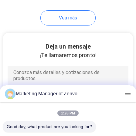
12
Vea más
máquina de
clasificación óptica
Deja un mensaje
¡Te llamaremos pronto!
18
Clasificador de
Marketing Manager of Zenvo
arroz color
1:28 PM
Good day, what product are you looking for?