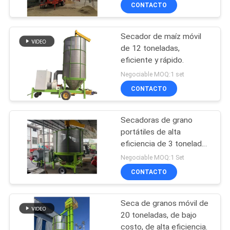
CONTACTO
CONTROL
Secador de maíz móvil
DE
21
de 12 toneladas,
CALIDAD
eficiente y rápido.
Secador de granos
Negociable MOQ:1 set
pequeños
ÉNTRENOS
CONTACTO
EN
Secadoras de grano
CONTACTO
portátiles de alta
CON
eficiencia de 3 toneladas
34
por lote
Negociable MOQ:1 Set
Secador de flujo
CONTACTO
NOTICIAS
mixto
Seca de granos móvil de
PIDA
20 toneladas, de bajo
UNA
costo, de alta eficiencia.