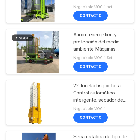
Negociable MOQ:1 set
CITA
CONTACTO
13
MAPA
secador de grano
Ahorro energético y
DEL
protección del medio
de circulación
SITIO
ambiente Máquinas
portátiles de secado de
Negociable MOQ:1 Set
granos de alta eficiencia
CONTACTO
POLÍTICAS
de 5 toneladas por lote
de maíz
DE
22 toneladas por hora
24
PRIVACIDAD
Control automático
Secador de grano
inteligente, secador de
flujo mixto de secado a
Negociable MOQ:1
portátil
baja temperatura.
CONTACTO
Seca estática de tipo de